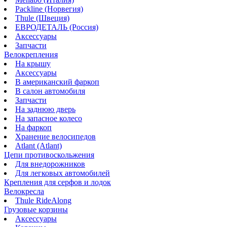
Packline (Норвегия)
Thule (Швеция)
ЕВРОДЕТАЛЬ (Россия)
Аксессуары
Запчасти
Велокрепления
На крышу
Аксессуары
В американский фаркоп
В салон автомобиля
Запчасти
На заднюю дверь
На запасное колесо
На фаркоп
Хранение велосипедов
Atlant (Atlant)
Цепи противоскольжения
Для внедорожников
Для легковых автомобилей
Крепления для серфов и лодок
Велокресла
Thule RideAlong
Грузовые корзины
Аксессуары