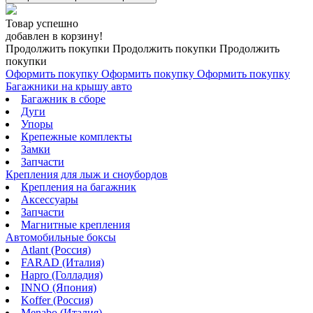
Товар успешно
добавлен в корзину!
Продолжить покупки
Продолжить покупки
Продолжить
покупки
Оформить покупку
Оформить покупку
Оформить покупку
Багажники на крышу авто
Багажник в сборе
Дуги
Упоры
Крепежные комплекты
Замки
Запчасти
Крепления для лыж и сноубордов
Крепления на багажник
Аксессуары
Запчасти
Магнитные крепления
Автомобильные боксы
Atlant (Россия)
FARAD (Италия)
Hapro (Голладия)
INNO (Япония)
Koffer (Россия)
Menabo (Италия)